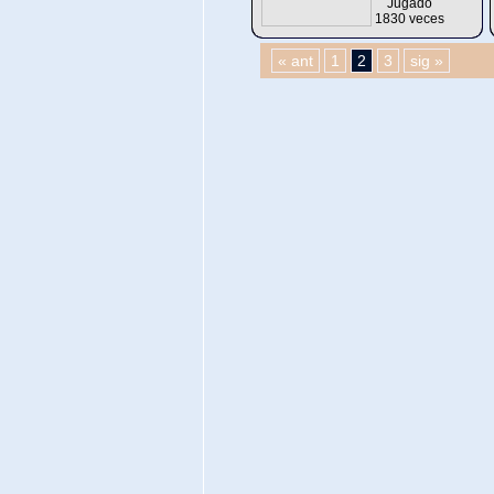
Jugado
1830 veces
« ant
1
2
3
sig »