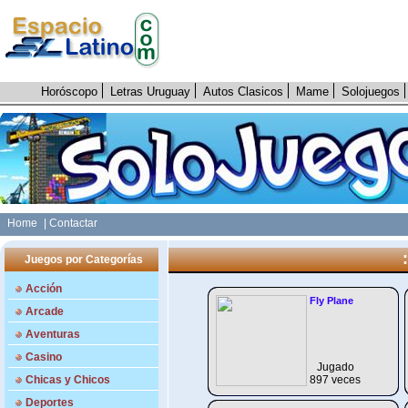
Horóscopo
Letras Uruguay
Autos Clasicos
Mame
Solojuegos
Home
| Contactar
Juegos por Categorías
Acción
Fly Plane
Arcade
Aventuras
Casino
Jugado
Chicas y Chicos
897 veces
Deportes