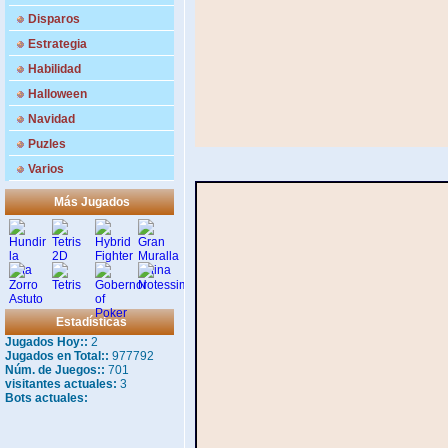
Disparos
Estrategia
Habilidad
Halloween
Navidad
Puzles
Varios
Más Jugados
Estadísticas
Jugados Hoy::
2
Jugados en Total::
977792
Núm. de Juegos::
701
visitantes actuales:
3
Bots actuales: