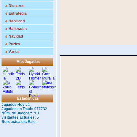
Disparos
Estrategia
Habilidad
Halloween
Navidad
Puzles
Varios
Más Jugados
Estadísticas
Jugados Hoy::
1
Jugados en Total::
977732
Núm. de Juegos::
701
visitantes actuales:
5
Bots actuales:
Baidu