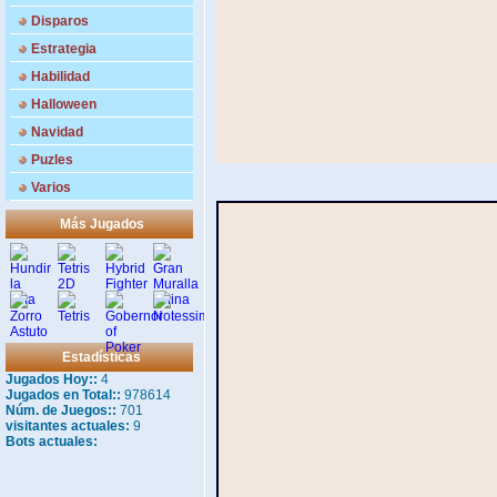
Disparos
Estrategia
Habilidad
Halloween
Navidad
Puzles
Varios
Más Jugados
Estadísticas
Jugados Hoy::
4
Jugados en Total::
978614
Núm. de Juegos::
701
visitantes actuales:
9
Bots actuales: