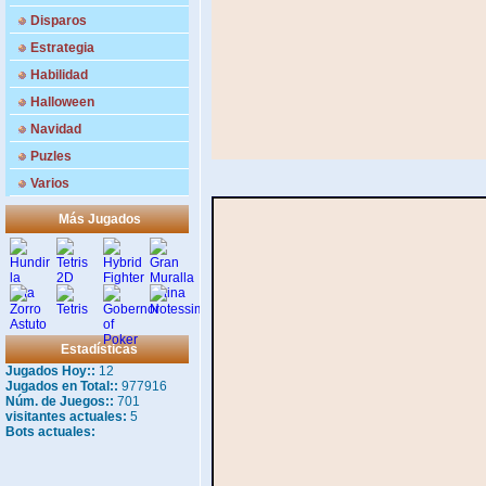
Disparos
Estrategia
Habilidad
Halloween
Navidad
Puzles
Varios
Más Jugados
Estadísticas
Jugados Hoy::
12
Jugados en Total::
977916
Núm. de Juegos::
701
visitantes actuales:
5
Bots actuales: