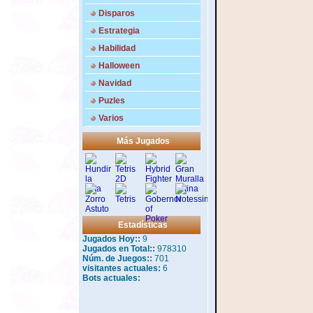
Disparos
Estrategia
Habilidad
Halloween
Navidad
Puzles
Varios
Más Jugados
Estadísticas
Jugados Hoy::
9
Jugados en Total::
978310
Núm. de Juegos::
701
visitantes actuales:
6
Bots actuales: