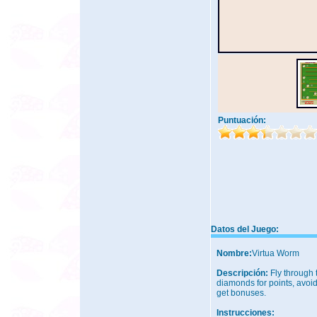
Puntuación:
Datos del Juego:
Nombre:
Virtua Worm
Descripción:
Fly through 
diamonds for points, avo
get bonuses.
Instrucciones: