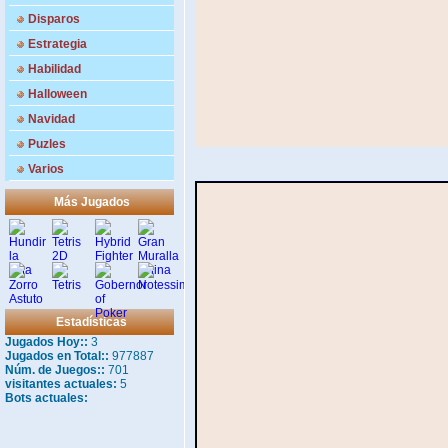
Disparos
Estrategia
Habilidad
Halloween
Navidad
Puzles
Varios
Más Jugados
Estadísticas
Jugados Hoy::
3
Jugados en Total::
977887
Núm. de Juegos::
701
visitantes actuales:
5
Bots actuales: