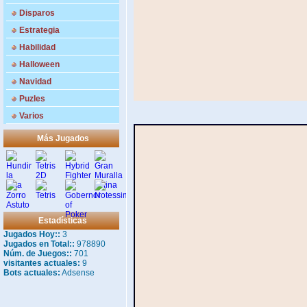
Disparos
Estrategia
Habilidad
Halloween
Navidad
Puzles
Varios
Más Jugados
Estadísticas
Jugados Hoy::
3
Jugados en Total::
978890
Núm. de Juegos::
701
visitantes actuales:
9
Bots actuales:
Adsense