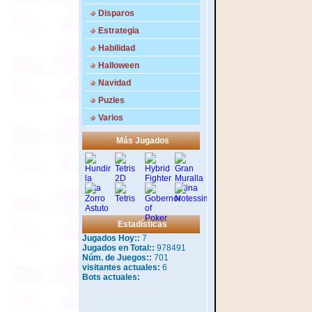
Disparos
Estrategia
Habilidad
Halloween
Navidad
Puzles
Varios
Más Jugados
Estadísticas
Jugados Hoy::
7
Jugados en Total::
978491
Núm. de Juegos::
701
visitantes actuales:
6
Bots actuales: