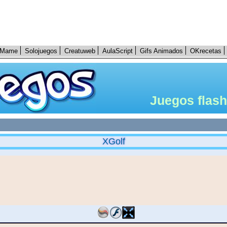
Mame
Solojuegos
Creatuweb
AulaScript
Gifs Animados
OKrecetas
Juegos flash
XGolf