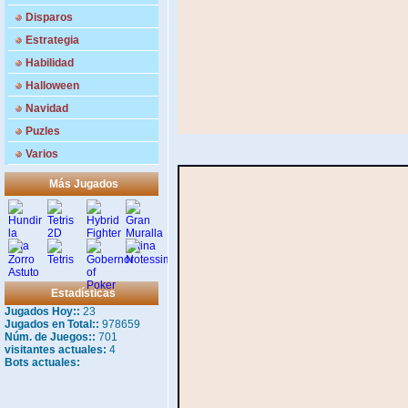
Disparos
Estrategia
Habilidad
Halloween
Navidad
Puzles
Varios
Más Jugados
Estadísticas
Jugados Hoy::
23
Jugados en Total::
978659
Núm. de Juegos::
701
visitantes actuales:
4
Bots actuales: