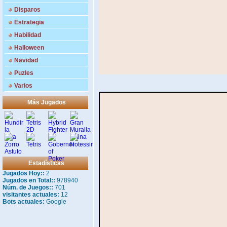
Disparos
Estrategia
Habilidad
Halloween
Navidad
Puzles
Varios
Más Jugados
Estadísticas
Jugados Hoy::
2
Jugados en Total::
978940
Núm. de Juegos::
701
visitantes actuales:
12
Bots actuales:
Google