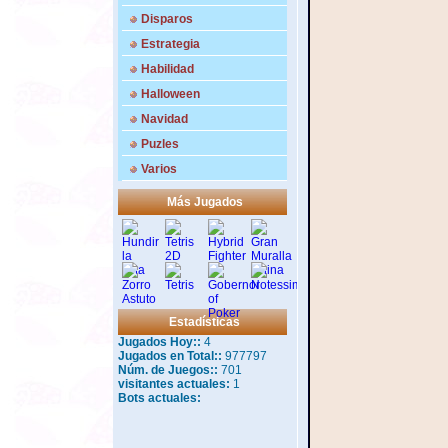
Disparos
Estrategia
Habilidad
Halloween
Navidad
Puzles
Varios
Más Jugados
Estadísticas
Jugados Hoy::
4
Jugados en Total::
977797
Núm. de Juegos::
701
visitantes actuales:
1
Bots actuales: