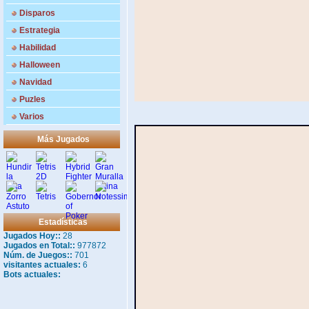
Disparos
Estrategia
Habilidad
Halloween
Navidad
Puzles
Varios
Más Jugados
Estadísticas
Jugados Hoy::
28
Jugados en Total::
977872
Núm. de Juegos::
701
visitantes actuales:
6
Bots actuales: