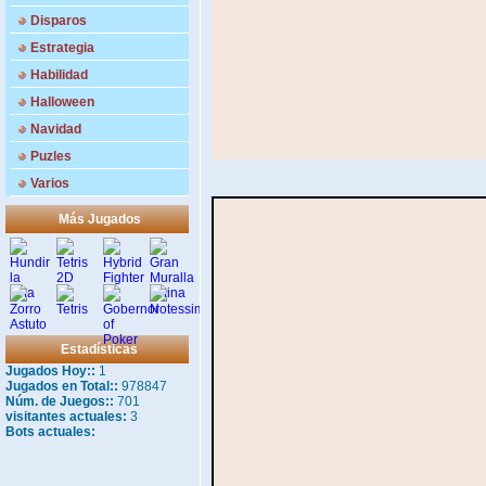
Disparos
Estrategia
Habilidad
Halloween
Navidad
Puzles
Varios
Más Jugados
Estadísticas
Jugados Hoy::
1
Jugados en Total::
978847
Núm. de Juegos::
701
visitantes actuales:
3
Bots actuales: