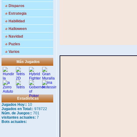
Disparos
Estrategia
Habilidad
Halloween
Navidad
Puzles
Varios
Más Jugados
Estadísticas
Jugados Hoy::
10
Jugados en Total::
978722
Núm. de Juegos::
701
visitantes actuales:
7
Bots actuales: