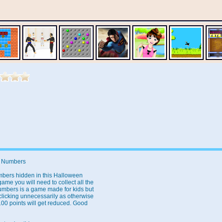
t Numbers
mbers hidden in this Halloween
ame you will need to collect all the
mbers is a game made for kids but
 clicking unnecessarily as otherwise
100 points will get reduced. Good