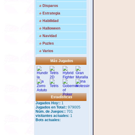
Disparos
Estrategia
Habilidad
Halloween
Navidad
Puzles
Varios
Más Jugados
Estadísticas
Jugados Hoy::
1
Jugados en Total::
979005
Núm. de Juegos::
701
visitantes actuales:
1
Bots actuales: