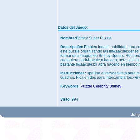
Datos del Juego:
Nombre:
Britney Super Puzzle
Descripción:
Emplea toda tu habilidad para c
este puzzle organizando las im&aacute;genes 
formar una imagen de Britney Spears. Recuer
cualquiera podr&iacute;a hacerlo, pero solo tu 
bastante h&aacute;bil apra hacerlo en tiempo r
Instrucciones:
<p>Usa el rat&oacute;n para m
cuadros. Pica en dos para intercambiarlos.</p
Keywords:
Puzzle
Celebrity
Britney
Visto:
994
Jueg