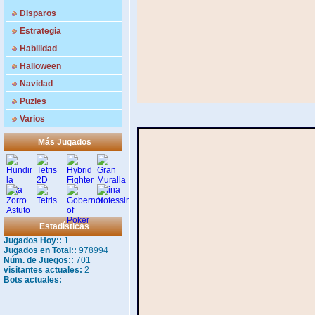
Disparos
Estrategia
Habilidad
Halloween
Navidad
Puzles
Varios
Más Jugados
Estadísticas
Jugados Hoy::
1
Jugados en Total::
978994
Núm. de Juegos::
701
visitantes actuales:
2
Bots actuales: