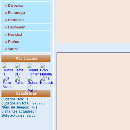
Disparos
Estrategia
Habilidad
Halloween
Navidad
Puzles
Varios
Más Jugados
Estadísticas
Jugados Hoy::
1
Jugados en Total::
978775
Núm. de Juegos::
701
visitantes actuales:
4
Bots actuales:
Baidu