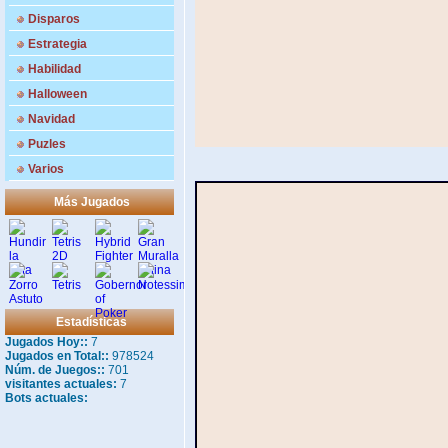
Disparos
Estrategia
Habilidad
Halloween
Navidad
Puzles
Varios
Más Jugados
Estadísticas
Jugados Hoy::
7
Jugados en Total::
978524
Núm. de Juegos::
701
visitantes actuales:
7
Bots actuales: