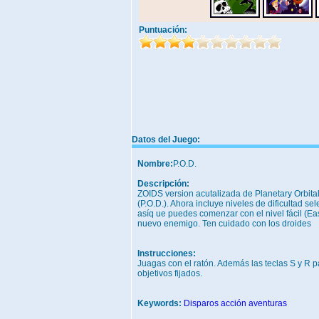
Puntuación:
Datos del Juego:
Nombre:
P.O.D.
Descripción:
ZOIDS version acutalizada de Planetary Orbita
(P.O.D.). Ahora incluye niveles de dificultad se
asíq ue puedes comenzar con el nivel fácil (Ea
nuevo enemigo. Ten cuidado con los droides
Instrucciones:
Juagas con el ratón. Además las teclas S y R p
objetivos fijados.
Keywords:
Disparos
acción
aventuras