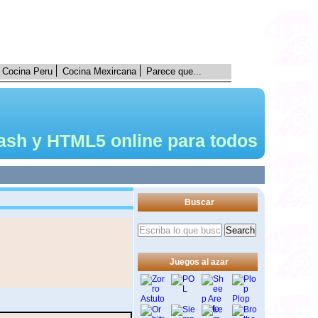
Cocina Peru
Cocina Mexircana
Parece que...
ash y HTML5 online para todos
Buscar
Juegos al azar