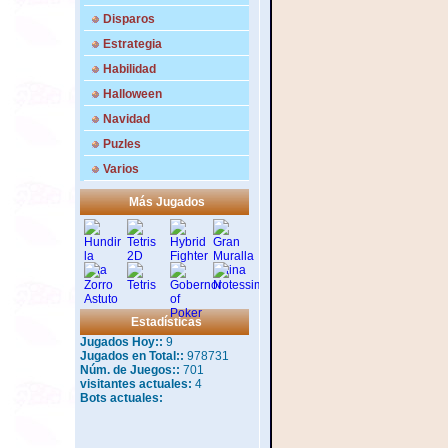
Disparos
Estrategia
Habilidad
Halloween
Navidad
Puzles
Varios
Más Jugados
Estadísticas
Jugados Hoy::
9
Jugados en Total::
978731
Núm. de Juegos::
701
visitantes actuales:
4
Bots actuales: